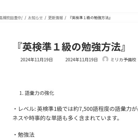
高槻吹田豊中/
お知らせ
更新情報
『英検準１級の勉強方法』
『英検準１級の勉強方法』
最
2024年11月19日
2024年11月19日
ミリカ予備校
終
更
新
日
時
語彙力の強化
:
・レベル: 英検準1級では約7,500語程度の語彙
ネスや時事的な単語も多く含まれています。
・勉強法