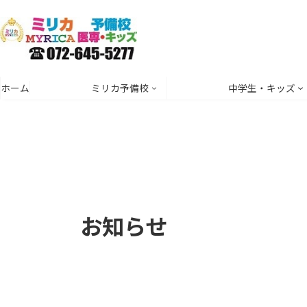
コ
ナ
ン
ビ
テ
ゲ
ン
ー
ツ
シ
ホーム
ミリカ予備校
中学生・キッズ
へ
ョ
ス
ン
キ
に
ッ
移
プ
動
お知らせ