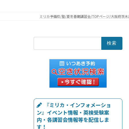
ミリカ予備校/塾/夏冬春期講習会/TOPページ/大阪府茨木
検
索:
『ミリカ・インフォメーショ
ン』イベント情報・英検受験案
内・各講習会情報等を配信しま
す！