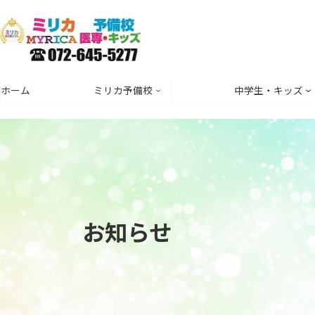
コ
ナ
ン
ビ
テ
ゲ
ン
ー
ツ
シ
ホーム
ミリカ予備校
中学生・キッズ
へ
ョ
ス
ン
キ
に
ッ
移
プ
動
お知らせ