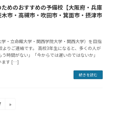
のためのおすすめの予備校【大阪府・兵庫
茨木市・高槻市・吹田市・箕面市・摂津市
大学・立命館大学・関西学院大学・関西大学）を目指
校よりご連絡です。 高校3年生になると、多くの人が
「もう時間がない」「今からでは遅いのではないか」
ます […]
続きを読む
固
7
»
定
ペ
ー
ジ