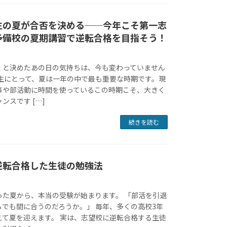
生の夏が合否を決める──今年こそ第一志
予備校の夏期講習で逆転合格を目指そう！
」と決めたあの日の気持ちは、今も変わっていません
卒生にとって、夏は一年の中で最も重要な時期です。現
事や部活動に時間を使っているこの時期こそ、大きく
ンスです […]
続きを読む
逆転合格した生徒の勉強法
った夏から、本当の受験が始まります。 「部活を引退
らでも間に合うのだろうか。」 毎年、多くの高校3年
えて夏を迎えます。 実は、志望校に逆転合格する生徒