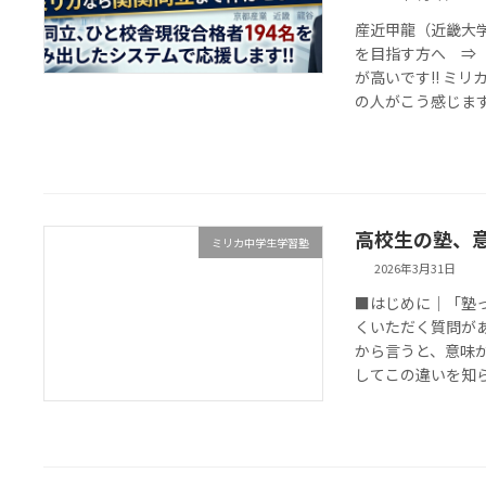
産近甲龍（近畿大
を目指す方へ ⇒
が高いです!! ミ
の人がこう感じます。
高校生の塾、
ミリカ中学生学習塾
2026年3月31日
■はじめに｜「塾
くいただく質問があ
から言うと、意味
してこの違いを知らず