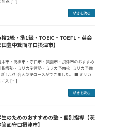
引退 […]
続きを読む
検2級・準1級・TOEIC・TOEFL・英会
吹田豊中箕面守口摂津市】
豊中市・高槻市・守口市・箕面市・摂津市のおすすめ
別指導塾・ミリカ学習塾・ミリカ予備校 ミリカ予備
新しい社会人英語コースができました。 ■ ミリカ
入 […]
続きを読む
学生のためのおすすめの塾・個別指導【茨
中箕面守口摂津市】