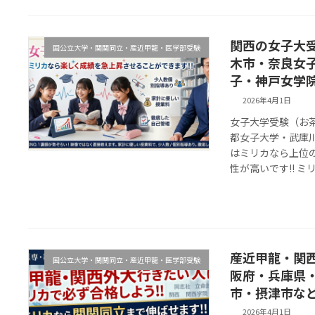
関西の女子大
国公立大学・関関同立・産近甲龍・医学部受験
木市・奈良女
子・神戸女学
2026年4月1日
女子大学受験（お
都女子大学・武庫
はミリカなら上位
性が高いです!! ミリ
産近甲龍・関
国公立大学・関関同立・産近甲龍・医学部受験
阪府・兵庫県
市・摂津市な
2026年4月1日