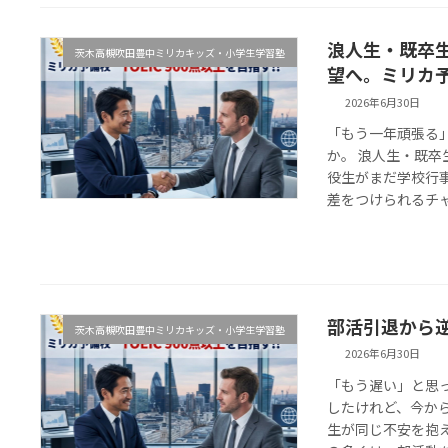
浪人生・既卒
茨木高槻吹田豊中ミリカキッズ・小学生学習塾
望へ。ミリカ
2026年6月30日
「もう一年頑張る
か。 浪人生・既
役生がまだ学校行
差をつけられるチャ
部活引退から
茨木高槻吹田豊中ミリカキッズ・小学生学習塾
2026年6月30日
「もう遅い」と思
したけれど、今か
生が同じ不安を抱