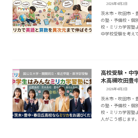
2026年4月2日
茨木市・吹田市・
の塾・予備校・個
校・ミリカ学習塾
中学校受験を考えてお
高校受験・中
国公立大学・関関同立・産近甲龍・医学部受験
木高槻吹田豊
2026年4月2日
茨木市・吹田市・
の塾・予備校・個
校・ミリカ学習塾
人がこう感じます。 