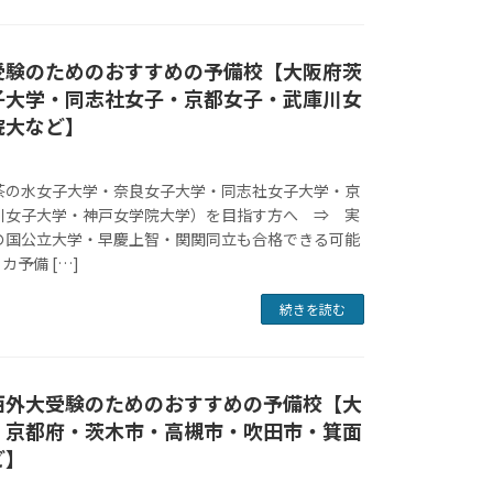
受験のためのおすすめの予備校【大阪府茨
子大学・同志社女子・京都女子・武庫川女
院大など】
茶の水女子大学・奈良女子大学・同志社女子大学・京
川女子大学・神戸女学院大学）を目指す方へ ⇒ 実
の国公立大学・早慶上智・関関同立も合格できる可能
カ予備 […]
続きを読む
西外大受験のためのおすすめの予備校【大
・京都府・茨木市・高槻市・吹田市・箕面
ど】