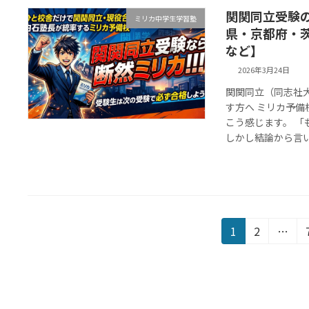
関関同立受験
ミリカ中学生学習塾
県・京都府・
など】
2026年3月24日
関関同立（同志社
す方へ ミリカ予備
こう感じます。 
しかし結論から言い
固
固
1
2
…
定
定
投
ペ
ペ
稿
ー
ー
ジ
ジ
の