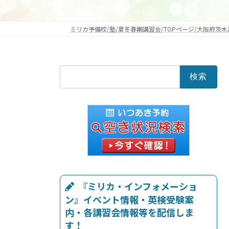
ミリカ予備校/塾/夏冬春期講習会/TOPページ/大阪府茨木
検
索:
『ミリカ・インフォメーショ
ン』イベント情報・英検受験案
内・各講習会情報等を配信しま
す！