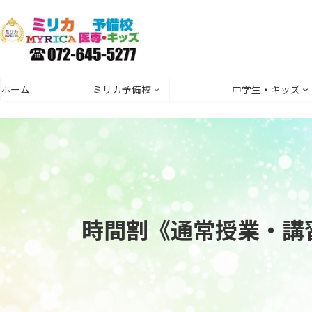
コ
ナ
ン
ビ
テ
ゲ
ン
ー
ツ
シ
ホーム
ミリカ予備校
中学生・キッズ
へ
ョ
ス
ン
キ
に
ッ
移
プ
動
時間割《通常授業・講