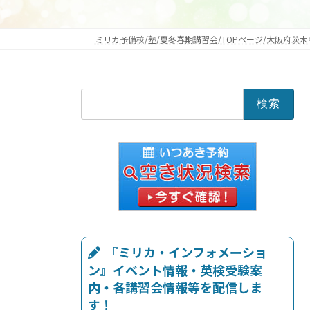
ミリカ予備校/塾/夏冬春期講習会/TOPページ/大阪府茨木
検
索:
『ミリカ・インフォメーショ
ン』イベント情報・英検受験案
内・各講習会情報等を配信しま
す！