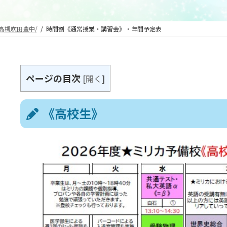
高槻吹田豊中/
時間割《通常授業・講習会》・年間予定表
ページの目次
[
開く
]
《高校生》