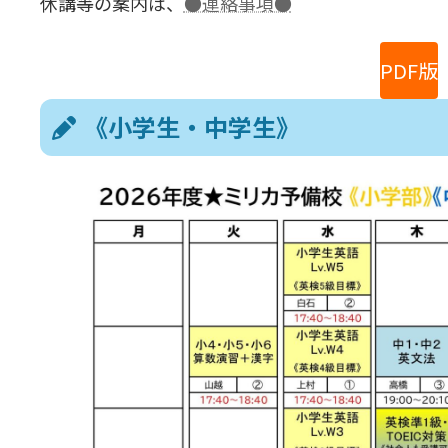
休講等の案内は、
●連絡事項●
PDF版
《小学生・中学生》